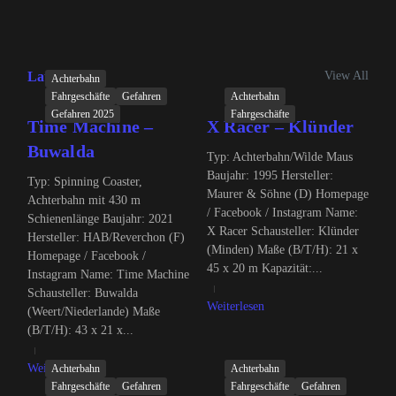
View All
Latest Posts
Achterbahn
Fahrgeschäfte
Gefahren
Achterbahn
Gefahren 2025
Fahrgeschäfte
Time Machine –
X Racer – Klünder
Buwalda
Typ: Achterbahn/Wilde Maus
Baujahr: 1995 Hersteller:
Typ: Spinning Coaster,
Maurer & Söhne (D) Homepage
Achterbahn mit 430 m
/ Facebook / Instagram Name:
Schienenlänge Baujahr: 2021
X Racer Schausteller: Klünder
Hersteller: HAB/Reverchon (F)
(Minden) Maße (B/T/H): 21 x
Homepage / Facebook /
45 x 20 m Kapazität:...
Instagram Name: Time Machine
Schausteller: Buwalda
Weiterlesen
(Weert/Niederlande) Maße
(B/T/H): 43 x 21 x...
Weiterlesen
Achterbahn
Achterbahn
Fahrgeschäfte
Gefahren
Fahrgeschäfte
Gefahren