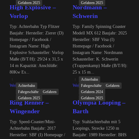
Gefahren 2025
Gefahren 2025
High Explosive –
Nordmann –
Vorlop
Schwerin
Typ: Achterbahn Typ Flitzer
Typ: Family Spinning Coaster
Baujahr: Hersteller: Zierer (D)
Modell MX 612 Baujahr: 2025
Homepage / Facebook /
Hersteller: SBF Visa (I)
Instagram Name: High
Homepage / Facebook /
Explosive Schausteller: Vorlop
Instagram Name: Nordmann
Maße (B/T/H): 29/24 x 31,5 x
Schausteller: K. Schwerin
14 m Kapazität: Anschlüße:
(Trappenkamp) Maße (B/T/H):
80Kw Es...
25 x 15 m...
Achterbahn
Weiterlesen
Weiterlesen
Achterbahn
Fahrgeschäfte
Gefahren
Fahrgeschäfte
Gefahren
Gefahren 2024
Gefahren 2025
Gefahren 2025
Ring Renner –
Olympia Looping –
Wingender
Barth
Typ: Speed-Coaster/Mini-
Typ: Stahlachterbahn mit 5
Achterbahn Baujahr: 2017
Loopings, Strecke 1250 m
Hersteller: SBF (I) Homepage /
Baujahr: 1989 Hersteller: BHS