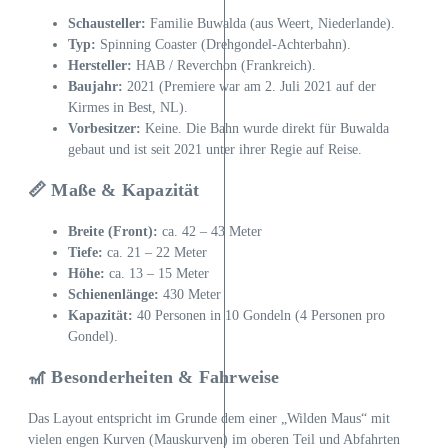
Schausteller:
Familie Buwalda (aus Weert, Niederlande).
Typ:
Spinning Coaster (Drehgondel-Achterbahn).
Hersteller:
HAB / Reverchon (Frankreich).
Baujahr:
2021 (Premiere war am 2. Juli 2021 auf der
Kirmes in Best, NL).
Vorbesitzer:
Keine. Die Bahn wurde direkt für Buwalda
gebaut und ist seit 2021 unter ihrer Regie auf Reise.
📏 Maße & Kapazität
Breite (Front):
ca. 42 – 43 Meter
Tiefe:
ca. 21 – 22 Meter
Höhe:
ca. 13 – 15 Meter
Schienenlänge:
430 Meter
Kapazität:
40 Personen in 10 Gondeln (4 Personen pro
Gondel).
🎢 Besonderheiten & Fahrweise
Das Layout entspricht im Grunde dem einer „Wilden Maus“ mit
vielen engen Kurven (Mauskurven) im oberen Teil und Abfahrten