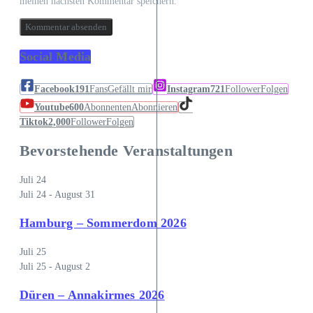
meinen nächsten Kommentar speichern.
Social Media
Facebook
191
Fans
Gefällt mir
Instagram
721
Follower
Folgen
Youtube
600
Abonnenten
Abonnieren
Tiktok
2,000
Follower
Folgen
Bevorstehende Veranstaltungen
Juli
24
Juli 24
-
August 31
Hamburg – Sommerdom 2026
Juli
25
Juli 25
-
August 2
Düren – Annakirmes 2026