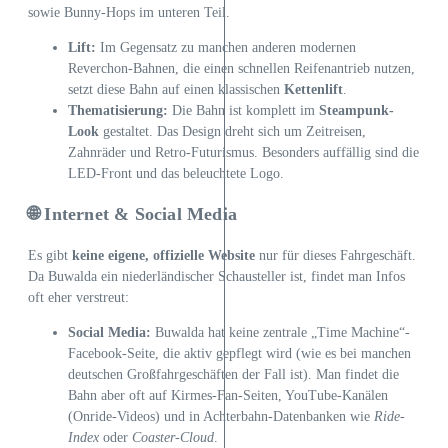
sowie Bunny-Hops im unteren Teil.
Lift:
Im Gegensatz zu manchen anderen modernen
Reverchon-Bahnen, die einen schnellen Reifenantrieb nutzen,
setzt diese Bahn auf einen klassischen
Kettenlift
.
Thematisierung:
Die Bahn ist komplett im
Steampunk-
Look
gestaltet. Das Design dreht sich um Zeitreisen,
Zahnräder und Retro-Futurismus. Besonders auffällig sind die
LED-Front und das beleuchtete Logo.
🌐 Internet & Social Media
Es gibt
keine eigene, offizielle Website
nur für dieses Fahrgeschäft.
Da Buwalda ein niederländischer Schausteller ist, findet man Infos
oft eher verstreut:
Social Media:
Buwalda hat keine zentrale „Time Machine“-
Facebook-Seite, die aktiv gepflegt wird (wie es bei manchen
deutschen Großfahrgeschäften der Fall ist). Man findet die
Bahn aber oft auf Kirmes-Fan-Seiten, YouTube-Kanälen
(Onride-Videos) und in Achterbahn-Datenbanken wie
Ride-
Index
oder
Coaster-Cloud
.