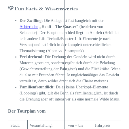
💡 Fun Facts & Wissenswertes
Der Zwilling:
Die Anlage ist fast baugleich mit der
Achterbahn
„Heidi – The Coaster“
(betrieben von
Schneider). Der Hauptunterschied liegt im Antrieb (Heidi hat
teils andere Lift-Technik/Booster-Lift-Elemente je nach
Version) und natürlich in der komplett unterschiedlichen
Thematisierung (Alpen vs. Steampunk).
Frei drehend:
Die Drehung der Gondeln wird nicht durch
Motoren gesteuert, sondern ergibt sich durch die Beladung
(Gewichtsverteilung der Fahrgäste) und die Fliehkräfte. Wenn
du also mit Freunden fährst: Je ungleichmäßiger das Gewicht
verteilt ist, desto wilder dreht sich die Chaise meistens.
Familienfreundlich:
Da es keine Überkopf-Elemente
(Loopings) gibt, gilt die Bahn als familientauglich, ist durch
die Drehung aber oft intensiver als eine normale Wilde Maus.
Der Tourplan vom
Stadt:
Veranstaltung:
von – bis
Fahrpreis