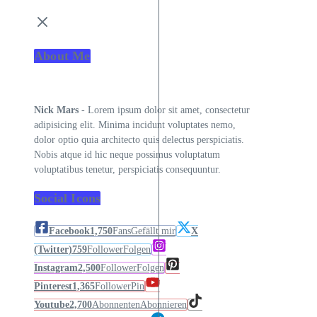
About Me
Nick Mars
- Lorem ipsum dolor sit amet, consectetur
adipisicing elit. Minima incidunt voluptates nemo,
dolor optio quia architecto quis delectus perspiciatis.
Nobis atque id hic neque possimus voluptatum
voluptatibus tenetur, perspiciatis consequuntur.
Social Icons
Facebook
1,750
Fans
Gefällt mir
X
(Twitter)
759
Follower
Folgen
Instagram
2,500
Follower
Folgen
Pinterest
1,365
Follower
Pin
Youtube
2,700
Abonnenten
Abonnieren