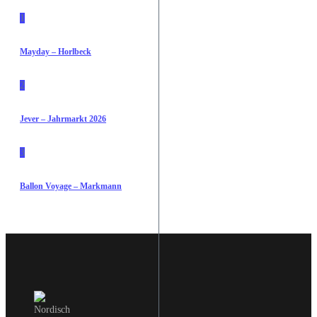
1
Mayday – Horlbeck
2
Jever – Jahrmarkt 2026
3
Ballon Voyage – Markmann