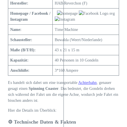
Hersteller:
HAB/Reverchon (F)
Homepage / Facebook /
Instagram
Name:
Time Machine
Schausteller:
Buwalda (Weert/Niederlande)
Maße (B/T/H):
43 x 21 x 15 m
Kapazität:
40 Personen in 10 Gondeln
Anschlüße:
3*160 Ampere
Es handelt sich dabei um eine transportable
Achterbahn
, genauer
gesagt einen
Spinning Coaster
. Das bedeutet, die Gondeln drehen
sich während der Fahrt um die eigene Achse, wodurch jede Fahrt ein
bisschen anders ist.
Hier die Details im Überblick:
⚙️ Technische Daten & Fakten