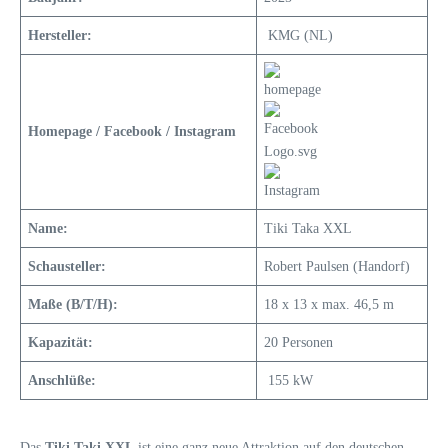
Hersteller:
KMG (NL)
Homepage / Facebook / Instagram
Name:
Tiki Taka XXL
Schausteller:
Robert Paulsen (Handorf)
Maße (B/T/H):
18 x 13 x max. 46,5 m
Kapazität:
20 Personen
Anschlüße:
155 kW
Das
Tiki Taki XXL
ist eine ganz neue Attraktion auf den deutschen