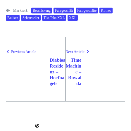
Markiert:
Beschickung
Fahrgeschäft
Fahrgeschäfte
Kirmes
Paulsen
Schausteller
Tiki Taka XXL
XXL
Previous Article
Next Article
Diablos
Time
Reside
Machin
nz –
e –
Hoefna
Buwal
gels
da