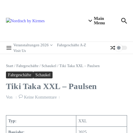
Zum Inhalt springen
Main
Menu
Veranstaltungen 2026
Fahrgeschäfte A-Z
Visit Us
Start
/
Fahrgeschäfte
/
Schaukel
/
Tiki Taka XXL – Paulsen
Fahrgeschäfte
Schaukel
Tiki Taka XXL – Paulsen
Von
Keine Kommentare
Typ:
XXL
Baujahr:
2025