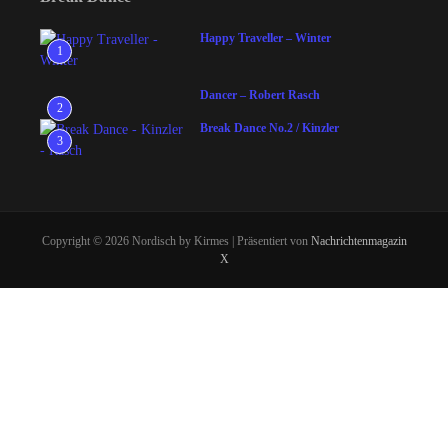
Happy Traveller – Winter
1
Dancer – Robert Rasch
2
Break Dance No.2 / Kinzler
3
Copyright © 2026 Nordisch by Kirmes | Präsentiert von
Nachrichtenmagazin
X