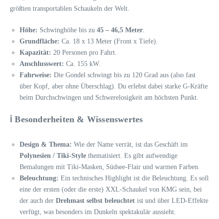
größten transportablen Schaukeln der Welt.
Höhe:
Schwinghöhe bis zu
45 – 46,5 Meter
.
Grundfläche:
Ca. 18 x 13 Meter (Front x Tiefe).
Kapazität:
20 Personen pro Fahrt.
Anschlusswert:
Ca. 155 kW.
Fahrweise:
Die Gondel schwingt bis zu 120 Grad aus (also fast
über Kopf, aber ohne Überschlag). Du erlebst dabei starke G-Kräfte
beim Durchschwingen und Schwerelosigkeit am höchsten Punkt.
ℹ️ Besonderheiten & Wissenswertes
Design & Thema:
Wie der Name verrät, ist das Geschäft im
Polynesien / Tiki-Style
thematisiert. Es gibt aufwendige
Bemalungen mit Tiki-Masken, Südsee-Flair und warmen Farben.
Beleuchtung:
Ein technisches Highlight ist die Beleuchtung. Es soll
eine der ersten (oder die erste) XXL-Schaukel von KMG sein, bei
der auch der
Drehmast selbst beleuchtet
ist und über LED-Effekte
verfügt, was besonders im Dunkeln spektakulär aussieht.