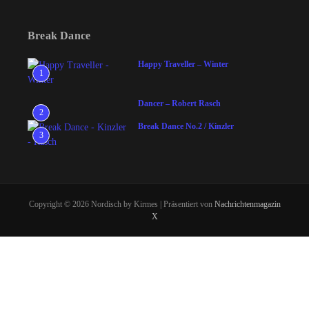
Break Dance
Happy Traveller – Winter
1
Dancer – Robert Rasch
2
Break Dance No.2 / Kinzler
3
Copyright © 2026 Nordisch by Kirmes | Präsentiert von
Nachrichtenmagazin
X