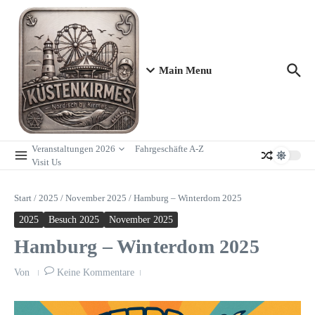
Zum Inhalt springen
Main Menu
Veranstaltungen 2026
Fahrgeschäfte A-Z
Visit Us
Start
/
2025
/
November 2025
/
Hamburg – Winterdom 2025
2025
Besuch 2025
November 2025
Hamburg – Winterdom 2025
Von
Keine Kommentare