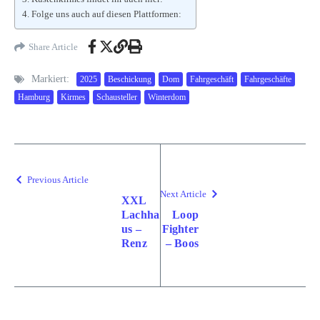
Folge uns auch auf diesen Plattformen:
Share Article
Markiert:
2025
Beschickung
Dom
Fahrgeschäft
Fahrgeschäfte
Hamburg
Kirmes
Schausteller
Winterdom
Previous Article
Next Article
XXL
Lachha
Loop
us –
Fighter
Renz
– Boos