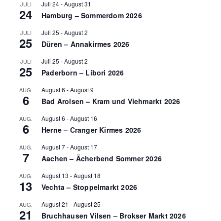
Juli 24
-
August 31
JULI
24
Hamburg – Sommerdom 2026
Juli 25
-
August 2
JULI
25
Düren – Annakirmes 2026
Juli 25
-
August 2
JULI
25
Paderborn – Libori 2026
August 6
-
August 9
AUG.
6
Bad Arolsen – Kram und Viehmarkt 2026
August 6
-
August 16
AUG.
6
Herne – Cranger Kirmes 2026
August 7
-
August 17
AUG.
7
Aachen – Ächerbend Sommer 2026
August 13
-
August 18
AUG.
13
Vechta – Stoppelmarkt 2026
August 21
-
August 25
AUG.
21
Bruchhausen Vilsen – Brokser Markt 2026