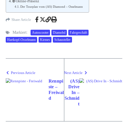
🌐 Online-Präsenz
Der Tourplan vom (AS) Diamond – Osselmann
Share Article
Markiert:
Autoscooter
Diamobd
Fahrgeschäft
Hartkopf-Osselmann
Kirmes
Schausteller
Previous Article
Next Article
Rennpi
(AS)
ste –
Drive
Freiwal
In –
d
Schmid
t