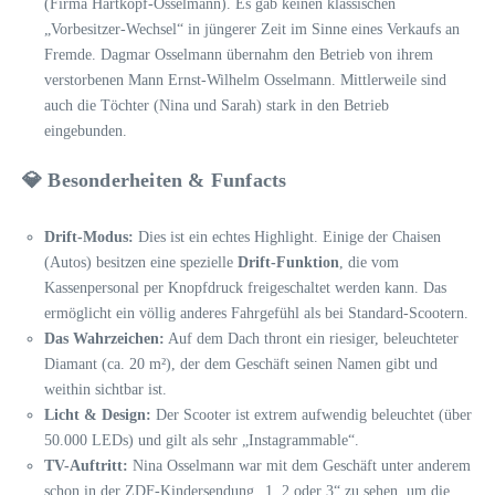
(Firma Hartkopf-Osselmann). Es gab keinen klassischen
„Vorbesitzer-Wechsel“ in jüngerer Zeit im Sinne eines Verkaufs an
Fremde. Dagmar Osselmann übernahm den Betrieb von ihrem
verstorbenen Mann Ernst-Wilhelm Osselmann. Mittlerweile sind
auch die Töchter (Nina und Sarah) stark in den Betrieb
eingebunden.
💎 Besonderheiten & Funfacts
Drift-Modus:
Dies ist ein echtes Highlight. Einige der Chaisen
(Autos) besitzen eine spezielle
Drift-Funktion
, die vom
Kassenpersonal per Knopfdruck freigeschaltet werden kann. Das
ermöglicht ein völlig anderes Fahrgefühl als bei Standard-Scootern.
Das Wahrzeichen:
Auf dem Dach thront ein riesiger, beleuchteter
Diamant (ca. 20 m²), der dem Geschäft seinen Namen gibt und
weithin sichtbar ist.
Licht & Design:
Der Scooter ist extrem aufwendig beleuchtet (über
50.000 LEDs) und gilt als sehr „Instagrammable“.
TV-Auftritt:
Nina Osselmann war mit dem Geschäft unter anderem
schon in der ZDF-Kindersendung „1, 2 oder 3“ zu sehen, um die