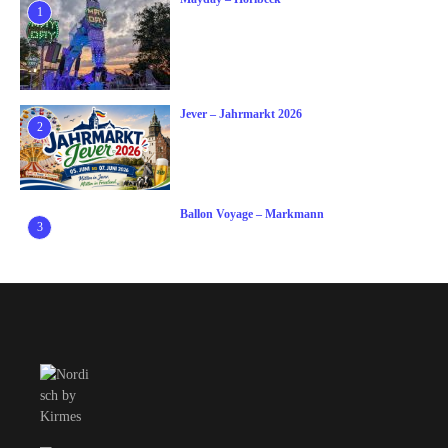
1
Jever – Jahrmarkt 2026
2
Ballon Voyage – Markmann
3