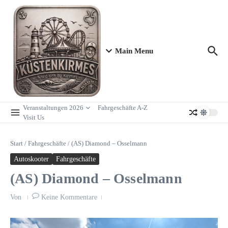
Zum Inhalt springen
Main Menu
Veranstaltungen 2026
Fahrgeschäfte A-Z
Visit Us
Start
/
Fahrgeschäfte
/
(AS) Diamond – Osselmann
Autoskooter
Fahrgeschäfte
(AS) Diamond – Osselmann
Von
Keine Kommentare