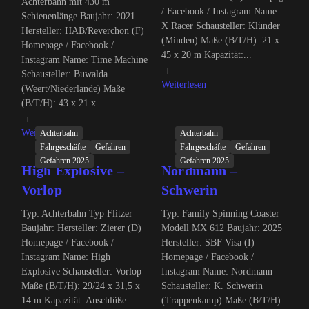
Achterbahn mit 430 m
/ Facebook / Instagram Name:
Schienenlänge Baujahr: 2021
X Racer Schausteller: Klünder
Hersteller: HAB/Reverchon (F)
(Minden) Maße (B/T/H): 21 x
Homepage / Facebook /
45 x 20 m Kapazität:...
Instagram Name: Time Machine
Schausteller: Buwalda
Weiterlesen
(Weert/Niederlande) Maße
(B/T/H): 43 x 21 x...
Weiterlesen
Achterbahn
Achterbahn
Fahrgeschäfte
Gefahren
Fahrgeschäfte
Gefahren
Gefahren 2025
Gefahren 2025
High Explosive –
Nordmann –
Vorlop
Schwerin
Typ: Achterbahn Typ Flitzer
Typ: Family Spinning Coaster
Baujahr: Hersteller: Zierer (D)
Modell MX 612 Baujahr: 2025
Homepage / Facebook /
Hersteller: SBF Visa (I)
Instagram Name: High
Homepage / Facebook /
Explosive Schausteller: Vorlop
Instagram Name: Nordmann
Maße (B/T/H): 29/24 x 31,5 x
Schausteller: K. Schwerin
14 m Kapazität: Anschlüße:
(Trappenkamp) Maße (B/T/H):