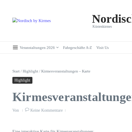
Zum Inhalt springen
Nordisc
Küstenkirmes
Veranstaltungen 2026
Fahrgeschäfte A-Z
Visit Us
Start
/
Highlight
/
Kirmesveranstaltungen – Karte
Highlight
Kirmesveranstaltunge
Von
Keine Kommentare
Eine interaktive Karte für Kimesveranstaltungen: