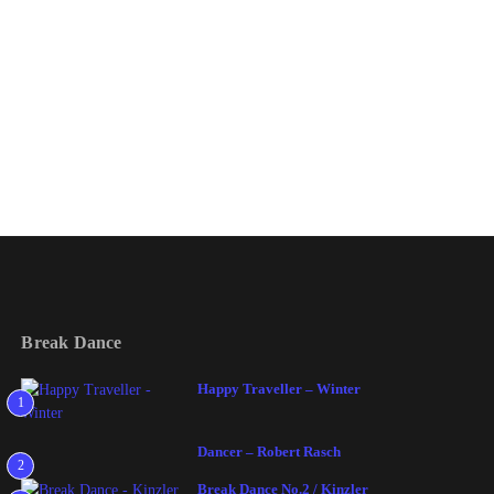
Break Dance
Happy Traveller – Winter
1
Dancer – Robert Rasch
2
Break Dance No.2 / Kinzler