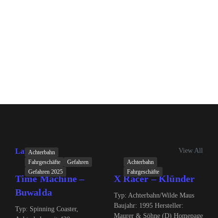
View All
Latest Posts
Achterbahn
Fahrgeschäfte
Gefahren
Achterbahn
Gefahren 2025
Fahrgeschäfte
Time Machine –
X Racer – Klünder
Buwalda
Typ: Achterbahn/Wilde Maus
Baujahr: 1995 Hersteller:
Typ: Spinning Coaster,
Maurer & Söhne (D) Homepage