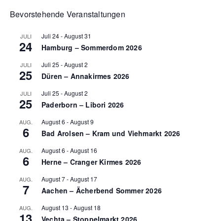
Bevorstehende Veranstaltungen
Juli 24
-
August 31
JULI
24
Hamburg – Sommerdom 2026
Juli 25
-
August 2
JULI
25
Düren – Annakirmes 2026
Juli 25
-
August 2
JULI
25
Paderborn – Libori 2026
August 6
-
August 9
AUG.
6
Bad Arolsen – Kram und Viehmarkt 2026
August 6
-
August 16
AUG.
6
Herne – Cranger Kirmes 2026
August 7
-
August 17
AUG.
7
Aachen – Ächerbend Sommer 2026
August 13
-
August 18
AUG.
13
Vechta – Stoppelmarkt 2026