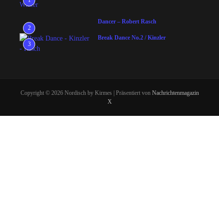
1
Dancer – Robert Rasch
2
Break Dance No.2 / Kinzler
3
Copyright © 2026 Nordisch by Kirmes | Präsentiert von
Nachrichtenmagazin
X