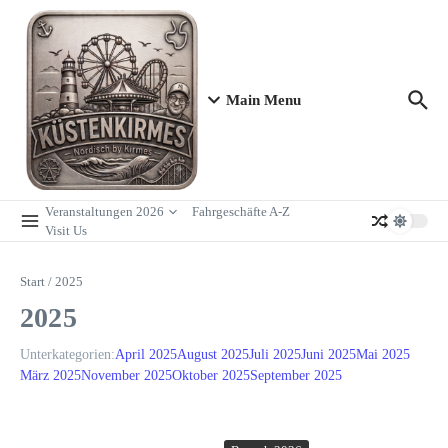
Zum Inhalt springen
Main Menu
Veranstaltungen 2026
Fahrgeschäfte A-Z
Visit Us
Start
/
2025
2025
Unterkategorien:
April 2025
August 2025
Juli 2025
Juni 2025
Mai 2025
März 2025
November 2025
Oktober 2025
September 2025