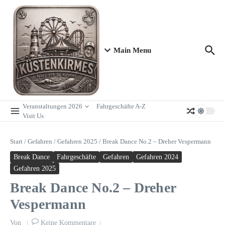
Zum Inhalt springen
Main Menu
Veranstaltungen 2026
Fahrgeschäfte A-Z
Visit Us
Start
/
Gefahren
/
Gefahren 2025
/
Break Dance No.2 – Dreher Vespermann
Break Dance
Fahrgeschäfte
Gefahren
Gefahren 2024
Gefahren 2025
Break Dance No.2 – Dreher
Vespermann
Von
Keine Kommentare