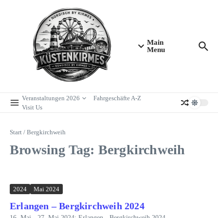
Zum Inhalt springen
Main
Menu
Veranstaltungen 2026
Fahrgeschäfte A-Z
Visit Us
Start
/
Bergkirchweih
Browsing Tag: Bergkirchweih
2024
Mai 2024
Erlangen – Bergkirchweih 2024
16. Mai - 27. Mai 2024: Erlangen - Bergkirchweih 2024...