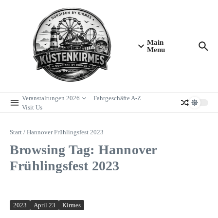
Zum Inhalt springen
Main
Menu
Veranstaltungen 2026
Fahrgeschäfte A-Z
Visit Us
Start
/
Hannover Frühlingsfest 2023
Browsing Tag: Hannover
Frühlingsfest 2023
2023
April 23
Kirmes