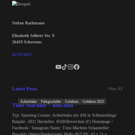
Stefan Rathmann
Elisabeth Selbert Str. 9
26419 Schortens
KONTAKT
Latest Posts
View All
Achterbahn
Fahrgeschäfte
Gefahren
Gefahren 2025
Time Machine – Buwalda
Typ: Spinning Coaster, Achterbahn mit 430 m Schienenlänge
Baujahr: 2021 Hersteller: HAB/Reverchon (F) Homepage /
Facebook / Instagram Name: Time Machine Schausteller:
Buwalda (Weert/Niederlande) Maße (B/T/H): 43 x 21 x...