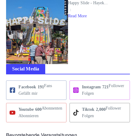
Happy Slide - Hayek...
Read More
Social Media
Fans
Follower
Facebook
191
Instagram
721
Gefällt mir
Folgen
Abonnenten
Follower
Youtube
600
Tiktok
2,000
Abonnieren
Folgen
Bevorstehende Veranstaltungen