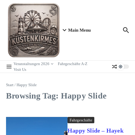
Zum Inhalt springen
Main Menu
Veranstaltungen 2026
Fahrgeschäfte A-Z
Visit Us
Start
/
Happy Slide
Browsing Tag: Happy Slide
Fahrgeschäfte
Happy Slide – Hayek