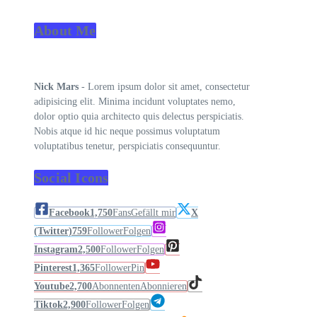
About Me
Nick Mars
- Lorem ipsum dolor sit amet, consectetur
adipisicing elit. Minima incidunt voluptates nemo,
dolor optio quia architecto quis delectus perspiciatis.
Nobis atque id hic neque possimus voluptatum
voluptatibus tenetur, perspiciatis consequuntur.
Social Icons
Facebook
1,750
Fans
Gefällt mir
X
(Twitter)
759
Follower
Folgen
Instagram
2,500
Follower
Folgen
Pinterest
1,365
Follower
Pin
Youtube
2,700
Abonnenten
Abonnieren
Tiktok
2,900
Follower
Folgen