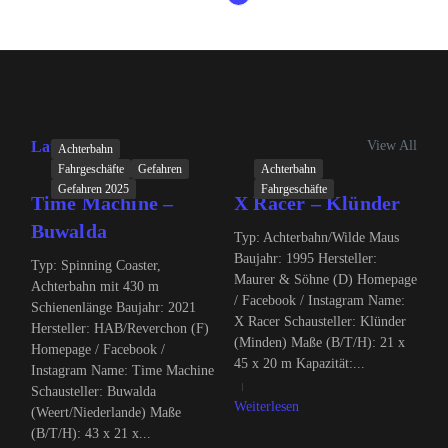
View All
Latest Posts
Achterbahn
Fahrgeschäfte
Gefahren
Achterbahn
Gefahren 2025
Fahrgeschäfte
Time Machine –
X Racer – Klünder
Buwalda
Typ: Achterbahn/Wilde Maus
Baujahr: 1995 Hersteller:
Typ: Spinning Coaster,
Maurer & Söhne (D) Homepage
Achterbahn mit 430 m
/ Facebook / Instagram Name:
Schienenlänge Baujahr: 2021
X Racer Schausteller: Klünder
Hersteller: HAB/Reverchon (F)
(Minden) Maße (B/T/H): 21 x
Homepage / Facebook /
45 x 20 m Kapazität:...
Instagram Name: Time Machine
Schausteller: Buwalda
Weiterlesen
(Weert/Niederlande) Maße
(B/T/H): 43 x 21 x...