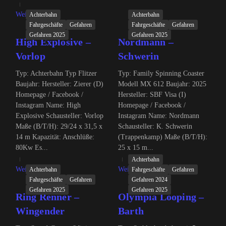
Weiterlesen
Achterbahn
Achterbahn
Fahrgeschäfte
Gefahren
Fahrgeschäfte
Gefahren
Gefahren 2025
Gefahren 2025
High Explosive –
Nordmann –
Vorlop
Schwerin
Typ: Achterbahn Typ Flitzer
Typ: Family Spinning Coaster
Baujahr: Hersteller: Zierer (D)
Modell MX 612 Baujahr: 2025
Homepage / Facebook /
Hersteller: SBF Visa (I)
Instagram Name: High
Homepage / Facebook /
Explosive Schausteller: Vorlop
Instagram Name: Nordmann
Maße (B/T/H): 29/24 x 31,5 x
Schausteller: K. Schwerin
14 m Kapazität: Anschlüße:
(Trappenkamp) Maße (B/T/H):
80Kw Es...
25 x 15 m...
Achterbahn
Weiterlesen
Weiterlesen
Achterbahn
Fahrgeschäfte
Gefahren
Fahrgeschäfte
Gefahren
Gefahren 2024
Gefahren 2025
Gefahren 2025
Ring Renner –
Olympia Looping –
Wingender
Barth