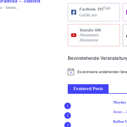
ramba – Jansen
- Jansen...
Fans
Facebook
191
Gefällt mir
Youtube
600
Abonnenten
Abonnieren
Bevorstehende Veranstaltu
Es sind keine anstehenden Ver
Hinweis
Featured Posts
Mayday 
1
Jever –
2
Ballon 
3