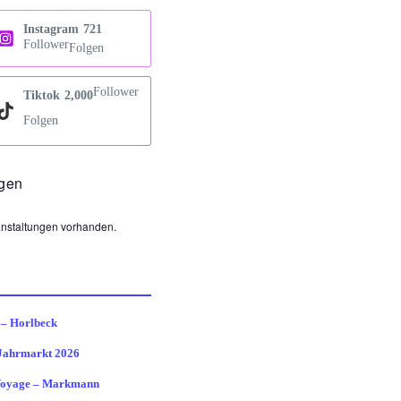
Instagram
721
Follower
Folgen
Follower
Tiktok
2,000
Folgen
ngen
anstaltungen vorhanden.
– Horlbeck
 Jahrmarkt 2026
Voyage – Markmann