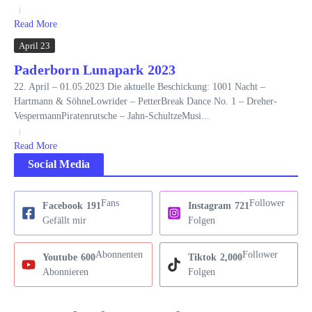
Read More
April 23
Paderborn Lunapark 2023
22. April – 01.05.2023 Die aktuelle Beschickung: 1001 Nacht –
Hartmann & SöhneLowrider – PetterBreak Dance No. 1 – Dreher-
VespermannPiratenrutsche – Jahn-SchultzeMusi...
Read More
Social Media
Fans
Follower
Facebook
191
Instagram
721
Gefällt mir
Folgen
Abonnenten
Follower
Youtube
600
Tiktok
2,000
Abonnieren
Folgen