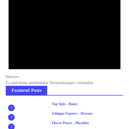
Hinweis
Es sind keine anstehenden Veranstaltungen vorhanden.
Featured Posts
Top Spin – Bauer
1
Schlager Express – Dressen
2
Flower Power – Pluschies
3