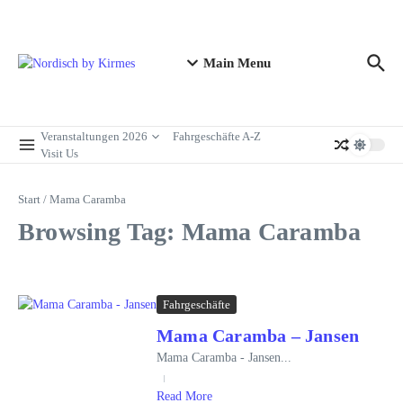
Zum Inhalt springen
Main Menu
Veranstaltungen 2026
Fahrgeschäfte A-Z
Visit Us
Start
/
Mama Caramba
Browsing Tag: Mama Caramba
Fahrgeschäfte
Mama Caramba – Jansen
Mama Caramba - Jansen...
Read More