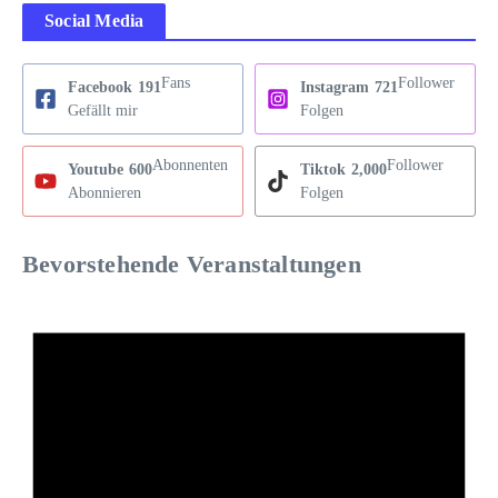
Social Media
Fans
Follower
Facebook
191
Instagram
721
Gefällt mir
Folgen
Abonnenten
Follower
Youtube
600
Tiktok
2,000
Abonnieren
Folgen
Bevorstehende Veranstaltungen