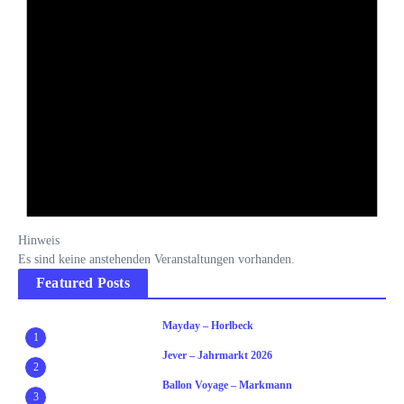
Hinweis
Es sind keine anstehenden Veranstaltungen vorhanden.
Featured Posts
Mayday – Horlbeck
1
Jever – Jahrmarkt 2026
2
Ballon Voyage – Markmann
3