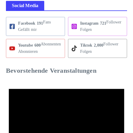
Social Media
Fans
Follower
Facebook
191
Instagram
721
Gefällt mir
Folgen
Abonnenten
Follower
Youtube
600
Tiktok
2,000
Abonnieren
Folgen
Bevorstehende Veranstaltungen