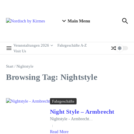
Zum Inhalt springen
Main Menu
Veranstaltungen 2026
Fahrgeschäfte A-Z
Visit Us
Start
/
Nightstyle
Browsing Tag: Nightstyle
Fahrgeschäfte
Night Style – Armbrecht
Nightstyle - Armbrecht...
Read More