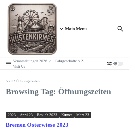
Zum Inhalt springen
Main Menu
Veranstaltungen 2026
Fahrgeschäfte A-Z
Visit Us
Start
/
Öffnungszeiten
Browsing Tag: Öffnungszeiten
2023
April 23
Besuch 2023
Kirmes
März 23
Bremen Osterwiese 2023