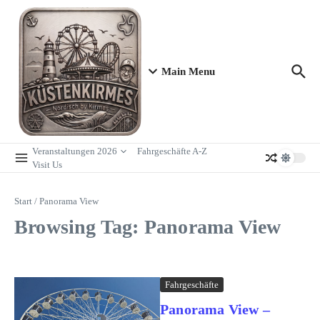
Zum Inhalt springen
Main Menu
Veranstaltungen 2026
Fahrgeschäfte A-Z
Visit Us
Start
/
Panorama View
Browsing Tag: Panorama View
Fahrgeschäfte
Panorama View –