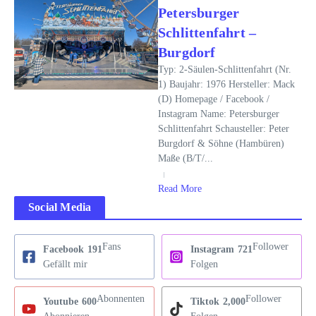
Petersburger
Schlittenfahrt –
Burgdorf
Typ: 2-Säulen-Schlittenfahrt (Nr.
1) Baujahr: 1976 Hersteller: Mack
(D) Homepage / Facebook /
Instagram Name: Petersburger
Schlittenfahrt Schausteller: Peter
Burgdorf & Söhne (Hambüren)
Maße (B/T/...
Read More
Social Media
Fans
Follower
Facebook
191
Instagram
721
Gefällt mir
Folgen
Abonnenten
Follower
Youtube
600
Tiktok
2,000