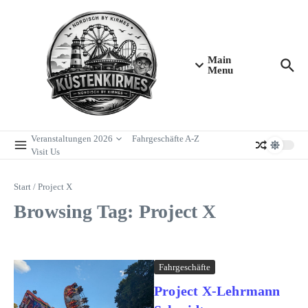
Zum Inhalt springen
Main
Menu
Veranstaltungen 2026
Fahrgeschäfte A-Z
Visit Us
Start
/
Project X
Browsing Tag: Project X
Fahrgeschäfte
Project X-Lehrmann