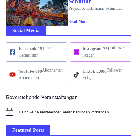
Schmidt
Project X-Lehrmann Schmidt...
Read More
Social Media
Fans
Follower
Facebook
191
Instagram
721
Gefällt mir
Folgen
Abonnenten
Follower
Youtube
600
Tiktok
2,000
Abonnieren
Folgen
Bevorstehende Veranstaltungen
Es sind keine anstehenden Veranstaltungen vorhanden.
Hinweis
Featured Posts