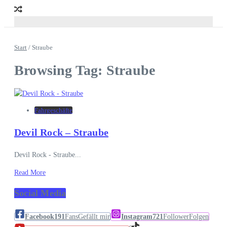
Start
/
Straube
Browsing Tag: Straube
Fahrgeschäfte
Devil Rock – Straube
Devil Rock - Straube...
Read More
Social Media
Facebook
191
Fans
Gefällt mir
Instagram
721
Follower
Folgen