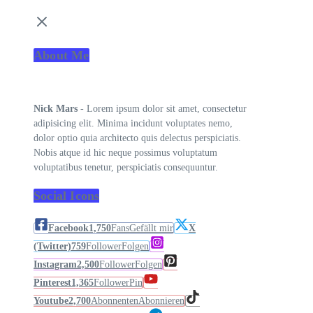
About Me
Nick Mars
- Lorem ipsum dolor sit amet, consectetur
adipisicing elit. Minima incidunt voluptates nemo,
dolor optio quia architecto quis delectus perspiciatis.
Nobis atque id hic neque possimus voluptatum
voluptatibus tenetur, perspiciatis consequuntur.
Social Icons
Facebook
1,750
Fans
Gefällt mir
X
(Twitter)
759
Follower
Folgen
Instagram
2,500
Follower
Folgen
Pinterest
1,365
Follower
Pin
Youtube
2,700
Abonnenten
Abonnieren