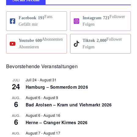
Fans
Follower
Facebook
191
Instagram
721
Gefällt mir
Folgen
Abonnenten
Follower
Youtube
600
Tiktok
2,000
Abonnieren
Folgen
Bevorstehende Veranstaltungen
Juli 24
-
August 31
JULI
24
Hamburg – Sommerdom 2026
August 6
-
August 9
AUG.
6
Bad Arolsen – Kram und Viehmarkt 2026
August 6
-
August 16
AUG.
6
Herne – Cranger Kirmes 2026
August 7
-
August 17
AUG.