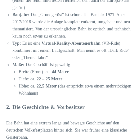
(einem der renommiertesten Hersteller, dem auch der Europa-Park
gehört).
Baujahr:
Das „Grundgerüst“ ist schon alt – Baujahr
1971
. Aber:
2017/2018 wurde die Anlage komplett entkernt, umgebaut und neu
thematisiert. Von der ursprünglichen Bahn ist optisch und technisch
kaum noch etwas zu erkennen.
Typ:
Es ist eine
Virtual-Reality-Abenteuerbahn
(VR-Ride)
kombiniert mit einem Laufgeschäft. Man nennt es oft „Dark Ride“
oder „Themenfahrt“.
Maße:
Das Geschäft ist gewaltig.
Breite (Front): ca.
44 Meter
Tiefe: ca.
22 – 25 Meter
Höhe: ca.
22,5 Meter
(das entspricht etwa einem mehrstöckigen
Wohnhaus)
2. Die Geschichte & Vorbesitzer
Die Bahn hat eine extrem lange und bewegte Geschichte auf den
deutschen Volksfestplätzen hinter sich. Sie war früher eine klassische
Geisterbahn.