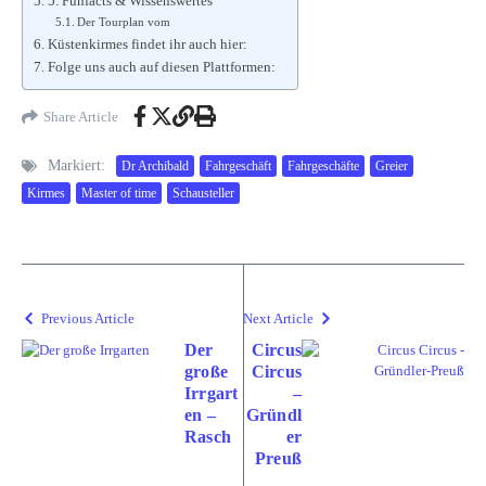
5. Funfacts & Wissenswertes
Der Tourplan vom
Küstenkirmes findet ihr auch hier:
Folge uns auch auf diesen Plattformen:
Share Article
Markiert:
Dr Archibald
Fahrgeschäft
Fahrgeschäfte
Greier
Kirmes
Master of time
Schausteller
Previous Article
Next Article
Der
Circus
große
Circus
Irrgart
–
en –
Gründl
Rasch
er
Preuß