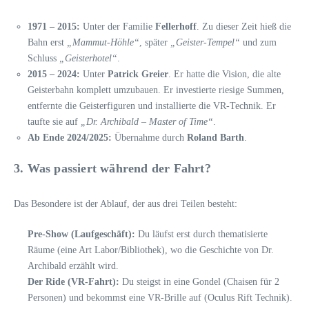
1971 – 2015:
Unter der Familie
Fellerhoff
. Zu dieser Zeit hieß die
Bahn erst
„Mammut-Höhle“
, später
„Geister-Tempel“
und zum
Schluss
„Geisterhotel“
.
2015 – 2024:
Unter
Patrick Greier
. Er hatte die Vision, die alte
Geisterbahn komplett umzubauen. Er investierte riesige Summen,
entfernte die Geisterfiguren und installierte die VR-Technik. Er
taufte sie auf
„Dr. Archibald – Master of Time“
.
Ab Ende 2024/2025:
Übernahme durch
Roland Barth
.
3. Was passiert während der Fahrt?
Das Besondere ist der Ablauf, der aus drei Teilen besteht:
Pre-Show (Laufgeschäft):
Du läufst erst durch thematisierte
Räume (eine Art Labor/Bibliothek), wo die Geschichte von Dr.
Archibald erzählt wird.
Der Ride (VR-Fahrt):
Du steigst in eine Gondel (Chaisen für 2
Personen) und bekommst eine VR-Brille auf (Oculus Rift Technik).