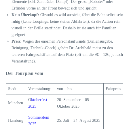
Elemente (z.B. Zahnräder, Dampf). Der große „Roboter“ oder
Erfinder vorne an der Front bewegt sich und spricht.
Kein Überkopf:
Obwohl es wild aussieht, fährt die Bahn selbst sehr
ruhig (keine Loopings, keine steilen Abfahrten), da die Action rein
visuell in der Brille stattfindet. Deshalb ist sie auch für Familien
geeignet.
Preis:
Wegen des enormen Personalaufwands (Brillenausgabe,
Reinigung, Technik-Check) gehört Dr. Archibald meist zu den
teureren Fahrgeschäften auf dem Platz (oft um die 9€ – 12€, je nach
Veranstaltung).
Der Tourplan vom
Stadt:
Veranstaltung:
von – bis
Fahrpreis
O
ktoberfest
20. September – 05.
München
2025
Oktober 2025
Sommerdom
Hamburg
25. Juli – 24. August 2025
2025