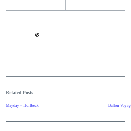
Related Posts
Mayday – Horlbeck
Ballon Voya