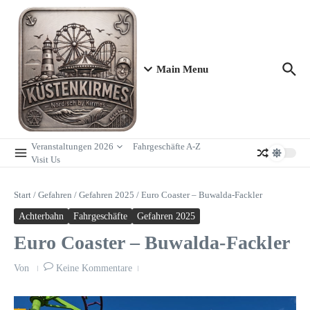
Zum Inhalt springen
Main Menu
Veranstaltungen 2026
Fahrgeschäfte A-Z
Visit Us
Start
/
Gefahren
/
Gefahren 2025
/
Euro Coaster – Buwalda-Fackler
Achterbahn
Fahrgeschäfte
Gefahren 2025
Euro Coaster – Buwalda-Fackler
Von
Keine Kommentare