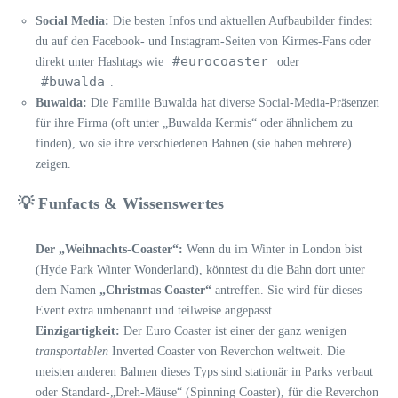
Social Media:
Die besten Infos und aktuellen Aufbaubilder findest
du auf den Facebook- und Instagram-Seiten von Kirmes-Fans oder
#eurocoaster
direkt unter Hashtags wie
oder
#buwalda
.
Buwalda:
Die Familie Buwalda hat diverse Social-Media-Präsenzen
für ihre Firma (oft unter „Buwalda Kermis“ oder ähnlichem zu
finden), wo sie ihre verschiedenen Bahnen (sie haben mehrere)
zeigen.
💡 Funfacts & Wissenswertes
Der „Weihnachts-Coaster“:
Wenn du im Winter in London bist
(Hyde Park Winter Wonderland), könntest du die Bahn dort unter
dem Namen
„Christmas Coaster“
antreffen. Sie wird für dieses
Event extra umbenannt und teilweise angepasst.
Einzigartigkeit:
Der Euro Coaster ist einer der ganz wenigen
transportablen
Inverted Coaster von Reverchon weltweit. Die
meisten anderen Bahnen dieses Typs sind stationär in Parks verbaut
oder Standard-„Dreh-Mäuse“ (Spinning Coaster), für die Reverchon