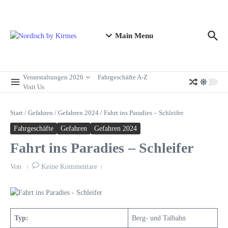
Zum Inhalt springen
Main Menu
Veranstaltungen 2026
Fahrgeschäfte A-Z
Visit Us
Start
/
Gefahren
/
Gefahren 2024
/
Fahrt ins Paradies – Schleifer
Fahrgeschäfte
Gefahren
Gefahren 2024
Fahrt ins Paradies – Schleifer
Von
Keine Kommentare
Typ:
Berg- und Talbahn