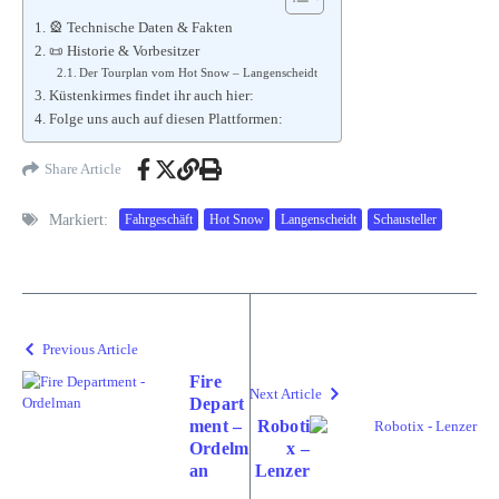
🎡 Technische Daten & Fakten
📜 Historie & Vorbesitzer
Der Tourplan vom Hot Snow – Langenscheidt
Küstenkirmes findet ihr auch hier:
Folge uns auch auf diesen Plattformen:
Share Article
Markiert:
Fahrgeschäft
Hot Snow
Langenscheidt
Schausteller
Previous Article
Fire
Next Article
Depart
ment –
Roboti
Ordelm
x –
an
Lenzer