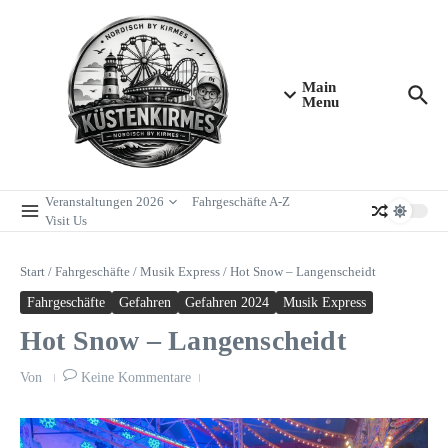
Zum Inhalt springen
Main
Menu
Veranstaltungen 2026
Fahrgeschäfte A-Z
Visit Us
Start
/
Fahrgeschäfte
/
Musik Express
/
Hot Snow – Langenscheidt
Fahrgeschäfte
Gefahren
Gefahren 2024
Musik Express
Hot Snow – Langenscheidt
Von
Keine Kommentare