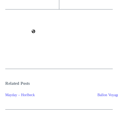
Related Posts
Mayday – Horlbeck
Ballon Voya