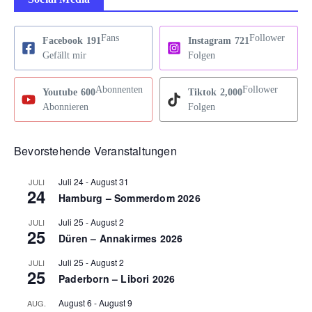
Fans
Follower
Facebook
191
Instagram
721
Gefällt mir
Folgen
Abonnenten
Follower
Youtube
600
Tiktok
2,000
Abonnieren
Folgen
Bevorstehende Veranstaltungen
Juli 24
-
August 31
JULI
24
Hamburg – Sommerdom 2026
Juli 25
-
August 2
JULI
25
Düren – Annakirmes 2026
Juli 25
-
August 2
JULI
25
Paderborn – Libori 2026
August 6
-
August 9
AUG.