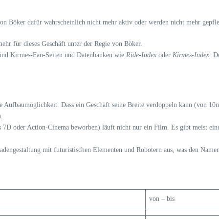
von Böker dafür wahrscheinlich nicht mehr aktiv oder werden nicht mehr gepfle
mehr für dieses Geschäft unter der Regie von Böker.
 sind Kirmes-Fan-Seiten und Datenbanken wie
Ride-Index
oder
Kirmes-Index
. D
ble Aufbaumöglichkeit. Dass ein Geschäft seine Breite verdoppeln kann (von 10m
).
ls 7D oder Action-Cinema beworben) läuft nicht nur ein Film. Es gibt meist ei
sadengestaltung mit futuristischen Elementen und Robotern aus, was den Namen
von – bis