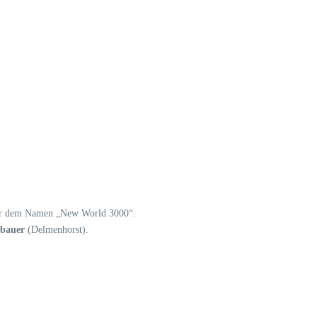
nter dem Namen „New World 3000“.
bauer
(Delmenhorst).