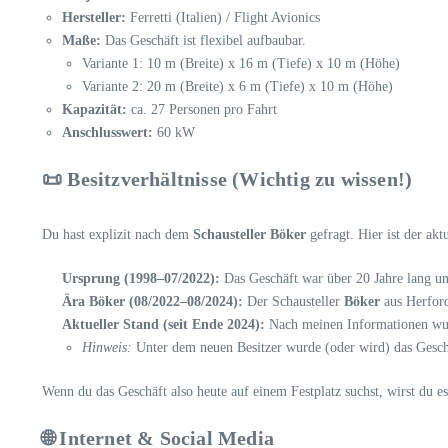
Hersteller:
Ferretti (Italien) / Flight Avionics
Maße:
Das Geschäft ist flexibel aufbaubar.
Variante 1: 10 m (Breite) x 16 m (Tiefe) x 10 m (Höhe)
Variante 2: 20 m (Breite) x 6 m (Tiefe) x 10 m (Höhe)
Kapazität:
ca. 27 Personen pro Fahrt
Anschlusswert:
60 kW
📜 Besitzverhältnisse (Wichtig zu wissen!)
Du hast explizit nach dem
Schausteller Böker
gefragt. Hier ist der akt
Ursprung (1998–07/2022):
Das Geschäft war über 20 Jahre lang u
Ära Böker (08/2022–08/2024):
Der Schausteller
Böker
aus Herford
Aktueller Stand (seit Ende 2024):
Nach meinen Informationen wur
Hinweis:
Unter dem neuen Besitzer wurde (oder wird) das Gesc
Wenn du das Geschäft also heute auf einem Festplatz suchst, wirst du 
🌐 Internet & Social Media