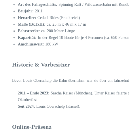
Art des Fahrgeschäfts:
Spinning Raft / Wildwasserbahn mit Rundbo
Baujahr:
2011
Hersteller:
Cedeal Rides (Frankreich)
Maße (BxTxH):
ca. 25 m x 46 m x 17 m
Fahrstrecke:
ca. 200 Meter Länge
Kapazität:
In der Regel 10 Boote für je 4 Personen (ca. 650 Perso
Anschlusswert:
180 kW
Historie & Vorbesitzer
Bevor Louis Oberschelp die Bahn übernahm, war sie über ein Jahrzehnt 
2011 – Ende 2023:
Sascha Kaiser (München). Unter Kaiser feierte
Oktoberfest.
Seit 2024:
Louis Oberschelp (Kassel).
Online-Präsenz