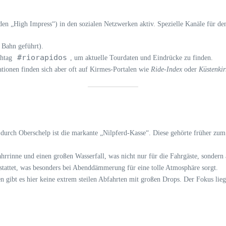
den „High Impress“) in den sozialen Netzwerken aktiv. Spezielle Kanäle für den
 Bahn geführt).
#riorapidos
shtag
, um aktuelle Tourdaten und Eindrücke zu finden.
ationen finden sich aber oft auf Kirmes-Portalen wie
Ride-Index
oder
Küstenki
urch Oberschelp ist die markante „Nilpferd-Kasse“. Diese gehörte früher zu
rrinne und einen großen Wasserfall, was nicht nur für die Fahrgäste, sondern 
attet, was besonders bei Abenddämmerung für eine tolle Atmosphäre sorgt.
gibt es hier keine extrem steilen Abfahrten mit großen Drops. Der Fokus lieg