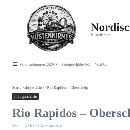
Zum Inhalt springen
Nordisc
Küstenkirmes
Veranstaltungen 2026
Fahrgeschäfte A-Z
Visit Us
Start
/
Fahrgeschäfte
/
Rio Rapidos – Oberschelp
Fahrgeschäfte
Rio Rapidos – Obersc
Von
Keine Kommentare