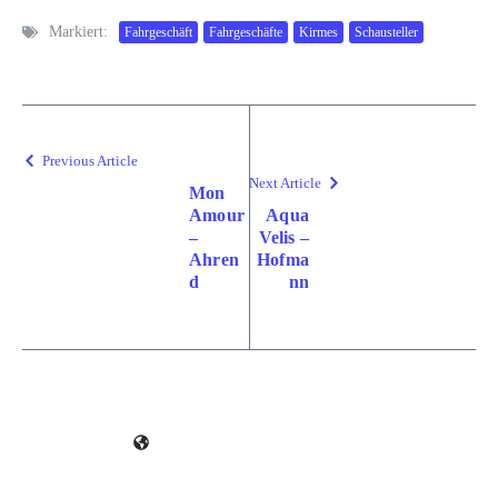
Markiert:
Fahrgeschäft
Fahrgeschäfte
Kirmes
Schausteller
Previous Article
Next Article
Mon
Amour
Aqua
–
Velis –
Ahren
Hofma
d
nn