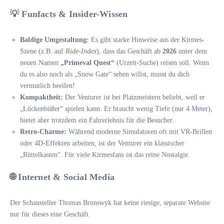
💡 Funfacts & Insider-Wissen
Baldige Umgestaltung:
Es gibt starke Hinweise aus der Kirmes-
Szene (z.B. auf
Ride-Index
), dass das Geschäft ab
2026
unter dem
neuen Namen
„Primeval Quest“
(Urzeit-Suche) reisen soll. Wenn
du es also noch als „Snow Gate“ sehen willst, musst du dich
vermutlich beeilen!
Kompaktheit:
Der Venturer ist bei Platzmeistern beliebt, weil er
„Lückenbüßer“ spielen kann. Er braucht wenig Tiefe (nur 4 Meter),
bietet aber trotzdem ein Fahrerlebnis für die Besucher.
Retro-Charme:
Während moderne Simulatoren oft mit VR-Brillen
oder 4D-Effekten arbeiten, ist der Venturer ein klassischer
„Rüttelkasten“. Für viele Kirmesfans ist das reine Nostalgie.
🌐 Internet & Social Media
Der Schausteller Thomas Bronswyk hat keine riesige, separate Website
nur für dieses eine Geschäft.