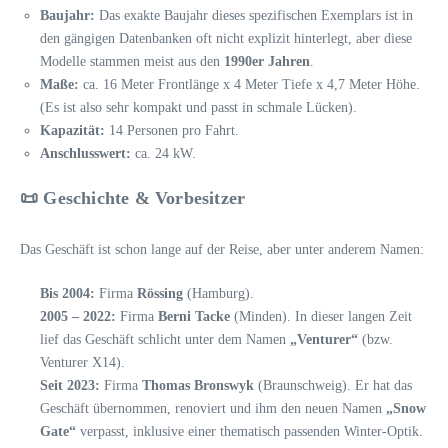
Baujahr:
Das exakte Baujahr dieses spezifischen Exemplars ist in
den gängigen Datenbanken oft nicht explizit hinterlegt, aber diese
Modelle stammen meist aus den
1990er Jahren
.
Maße:
ca. 16 Meter Frontlänge x 4 Meter Tiefe x 4,7 Meter Höhe.
(Es ist also sehr kompakt und passt in schmale Lücken).
Kapazität:
14 Personen pro Fahrt.
Anschlusswert:
ca. 24 kW.
📜 Geschichte & Vorbesitzer
Das Geschäft ist schon lange auf der Reise, aber unter anderem Namen:
Bis 2004:
Firma
Rössing
(Hamburg).
2005 – 2022:
Firma
Berni Tacke
(Minden). In dieser langen Zeit
lief das Geschäft schlicht unter dem Namen
„Venturer“
(bzw.
Venturer X14).
Seit 2023:
Firma
Thomas Bronswyk
(Braunschweig). Er hat das
Geschäft übernommen, renoviert und ihm den neuen Namen
„Snow
Gate“
verpasst, inklusive einer thematisch passenden Winter-Optik.