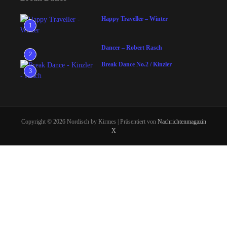
Happy Traveller – Winter
1
Dancer – Robert Rasch
2
Break Dance No.2 / Kinzler
3
Copyright © 2026 Nordisch by Kirmes | Präsentiert von
Nachrichtenmagazin
X