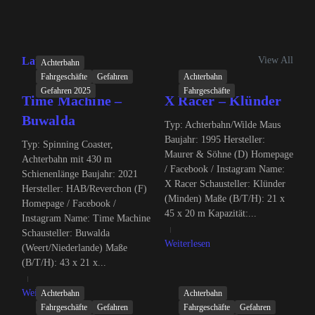
View All
Latest Posts
Achterbahn
Fahrgeschäfte
Gefahren
Achterbahn
Gefahren 2025
Fahrgeschäfte
Time Machine –
X Racer – Klünder
Buwalda
Typ: Achterbahn/Wilde Maus
Baujahr: 1995 Hersteller:
Typ: Spinning Coaster,
Maurer & Söhne (D) Homepage
Achterbahn mit 430 m
/ Facebook / Instagram Name:
Schienenlänge Baujahr: 2021
X Racer Schausteller: Klünder
Hersteller: HAB/Reverchon (F)
(Minden) Maße (B/T/H): 21 x
Homepage / Facebook /
45 x 20 m Kapazität:...
Instagram Name: Time Machine
Schausteller: Buwalda
Weiterlesen
(Weert/Niederlande) Maße
(B/T/H): 43 x 21 x...
Weiterlesen
Achterbahn
Achterbahn
Fahrgeschäfte
Gefahren
Fahrgeschäfte
Gefahren