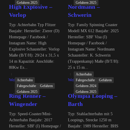
Gefahren 2025
Gefahren 2025
High Explosive –
Nordmann –
Vorlop
Schwerin
Typ: Achterbahn Typ Flitzer
Typ: Family Spinning Coaster
Baujahr: Hersteller: Zierer (D)
Modell MX 612 Baujahr: 2025
Homepage / Facebook /
Hersteller: SBF Visa (I)
Instagram Name: High
Homepage / Facebook /
Explosive Schausteller: Vorlop
Instagram Name: Nordmann
Maße (B/T/H): 29/24 x 31,5 x
Schausteller: K. Schwerin
14 m Kapazität: Anschlüße:
(Trappenkamp) Maße (B/T/H):
80Kw Es...
25 x 15 m...
Achterbahn
Weiterlesen
Weiterlesen
Achterbahn
Fahrgeschäfte
Gefahren
Fahrgeschäfte
Gefahren
Gefahren 2024
Gefahren 2025
Gefahren 2025
Ring Renner –
Olympia Looping –
Wingender
Barth
Typ: Speed-Coaster/Mini-
Typ: Stahlachterbahn mit 5
Achterbahn Baujahr: 2017
Loopings, Strecke 1250 m
Hersteller: SBF (I) Homepage /
Baujahr: 1989 Hersteller: BHS