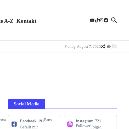
te A-Z
Kontakt
Freitag, August 7, 2026
Social Media
ösen
Fans
Facebook
191
Instagram
721
Follower
Gefällt mir
Folgen