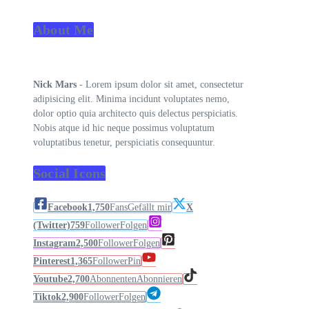
About Me
Nick Mars
- Lorem ipsum dolor sit amet, consectetur
adipisicing elit. Minima incidunt voluptates nemo,
dolor optio quia architecto quis delectus perspiciatis.
Nobis atque id hic neque possimus voluptatum
voluptatibus tenetur, perspiciatis consequuntur.
Social Icons
Facebook
1,750
Fans
Gefällt mir
X
(Twitter)
759
Follower
Folgen
Instagram
2,500
Follower
Folgen
Pinterest
1,365
Follower
Pin
Youtube
2,700
Abonnenten
Abonnieren
Tiktok
2,900
Follower
Folgen