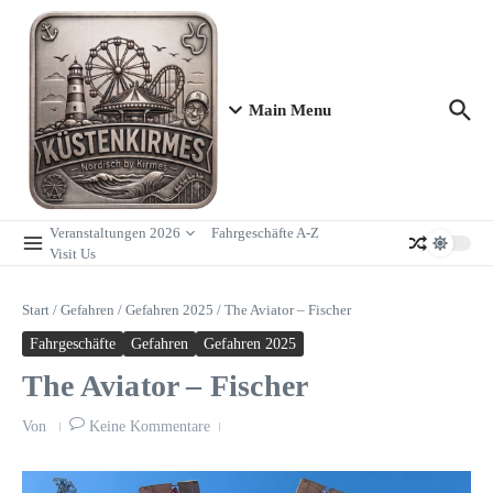
Zum Inhalt springen
Main Menu
Veranstaltungen 2026
Fahrgeschäfte A-Z
Visit Us
Start
/
Gefahren
/
Gefahren 2025
/
The Aviator – Fischer
Fahrgeschäfte
Gefahren
Gefahren 2025
The Aviator – Fischer
Von
Keine Kommentare