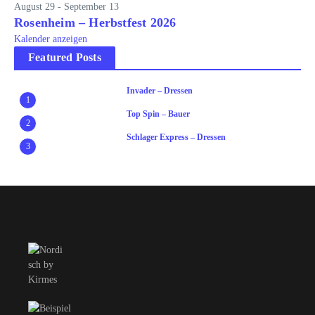
August 29
-
September 13
Rosenheim – Herbstfest 2026
Kalender anzeigen
Featured Posts
Invader – Dressen
1
Top Spin – Bauer
2
Schlager Express – Dressen
3