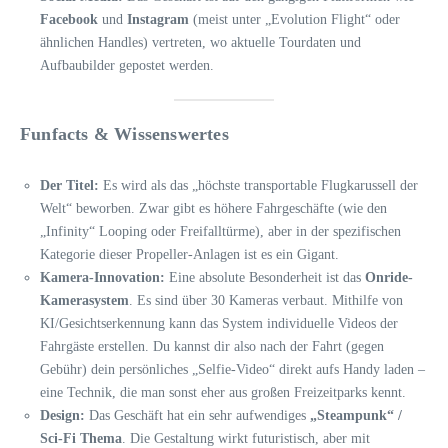
Facebook
und
Instagram
(meist unter „Evolution Flight“ oder
ähnlichen Handles) vertreten, wo aktuelle Tourdaten und
Aufbaubilder gepostet werden.
Funfacts & Wissenswertes
Der Titel:
Es wird als das „höchste transportable Flugkarussell der
Welt“ beworben. Zwar gibt es höhere Fahrgeschäfte (wie den
„Infinity“ Looping oder Freifalltürme), aber in der spezifischen
Kategorie dieser Propeller-Anlagen ist es ein Gigant.
Kamera-Innovation:
Eine absolute Besonderheit ist das
Onride-
Kamerasystem
. Es sind über 30 Kameras verbaut. Mithilfe von
KI/Gesichtserkennung kann das System individuelle Videos der
Fahrgäste erstellen. Du kannst dir also nach der Fahrt (gegen
Gebühr) dein persönliches „Selfie-Video“ direkt aufs Handy laden –
eine Technik, die man sonst eher aus großen Freizeitparks kennt.
Design:
Das Geschäft hat ein sehr aufwendiges
„Steampunk“ /
Sci-Fi Thema
. Die Gestaltung wirkt futuristisch, aber mit