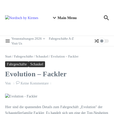
Zum Inhalt springen
Main Menu
Veranstaltungen 2026
Fahrgeschäfte A-Z
Visit Us
Start
/
Fahrgeschäfte
/
Schaukel
/
Evolution – Fackler
Fahrgeschäfte
Schaukel
Evolution – Fackler
Von
Keine Kommentare
Hier sind die spannenden Details zum Fahrgeschäft „Evolution“ der
Schaustellerfamilie Fackler. Es handelt sich um eine der Top-Neuheiten