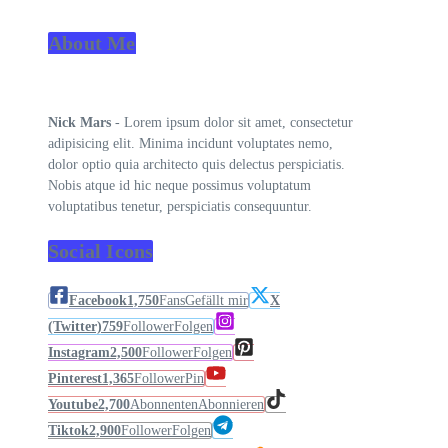
About Me
Nick Mars
- Lorem ipsum dolor sit amet, consectetur
adipisicing elit. Minima incidunt voluptates nemo,
dolor optio quia architecto quis delectus perspiciatis.
Nobis atque id hic neque possimus voluptatum
voluptatibus tenetur, perspiciatis consequuntur.
Social Icons
Facebook
1,750
Fans
Gefällt mir
X
(Twitter)
759
Follower
Folgen
Instagram
2,500
Follower
Folgen
Pinterest
1,365
Follower
Pin
Youtube
2,700
Abonnenten
Abonnieren
Tiktok
2,900
Follower
Folgen