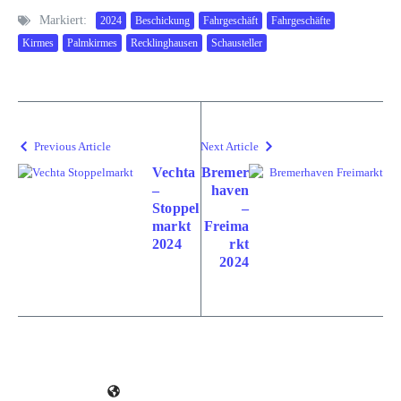
Markiert:
2024
Beschickung
Fahrgeschäft
Fahrgeschäfte
Kirmes
Palmkirmes
Recklinghausen
Schausteller
Previous Article
Next Article
Vechta
Bremer
–
haven
Stoppel
–
markt
Freima
2024
rkt
2024