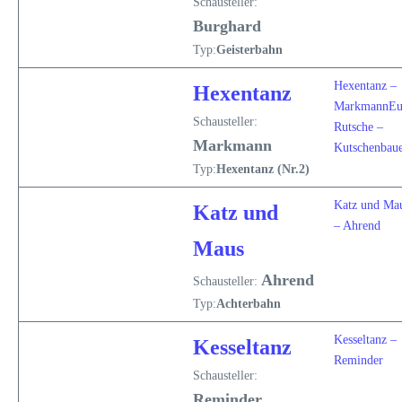
Schausteller:
Burghard
Typ:
Geisterbahn
Hexentanz –
Hexentanz
Markmann
Eu
Schausteller:
Rutsche –
Markmann
Kutschenbau
Typ:
Hexentanz (Nr.2)
Katz und Ma
Katz und
– Ahrend
Maus
Ahrend
Schausteller:
Typ:
Achterbahn
Kesseltanz –
Kesseltanz
Reminder
Schausteller:
Reminder