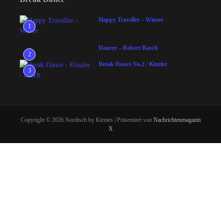
Happy Traveller – Winter
1
Dancer – Robert Rasch
2
Break Dance No.2 / Kinzler
3
Copyright © 2026 Nordisch by Kirmes | Präsentiert von
Nachrichtenmagazin
X