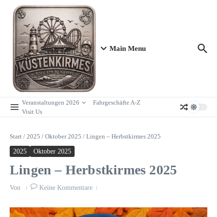
Zum Inhalt springen
Main Menu
Veranstaltungen 2026
Fahrgeschäfte A-Z
Visit Us
Start
/
2025
/
Oktober 2025
/
Lingen – Herbstkirmes 2025
2025
Oktober 2025
Lingen – Herbstkirmes 2025
Von
Keine Kommentare