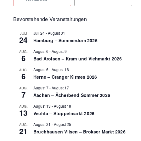
Bevorstehende Veranstaltungen
Juli 24
-
August 31
JULI
24
Hamburg – Sommerdom 2026
August 6
-
August 9
AUG.
6
Bad Arolsen – Kram und Viehmarkt 2026
August 6
-
August 16
AUG.
6
Herne – Cranger Kirmes 2026
August 7
-
August 17
AUG.
7
Aachen – Ächerbend Sommer 2026
August 13
-
August 18
AUG.
13
Vechta – Stoppelmarkt 2026
August 21
-
August 25
AUG.
21
Bruchhausen Vilsen – Brokser Markt 2026