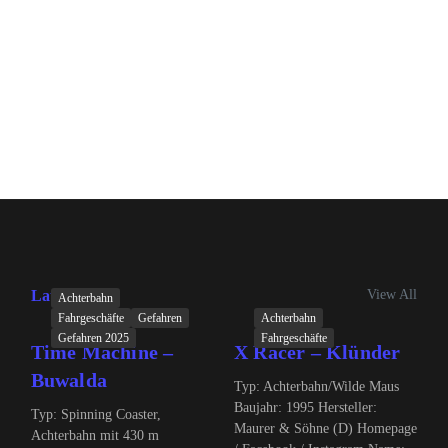
View All
Latest Posts
Achterbahn
Fahrgeschäfte
Gefahren
Achterbahn
Gefahren 2025
Fahrgeschäfte
Time Machine –
X Racer – Klünder
Buwalda
Typ: Achterbahn/Wilde Maus
Baujahr: 1995 Hersteller:
Typ: Spinning Coaster,
Maurer & Söhne (D) Homepage
Achterbahn mit 430 m