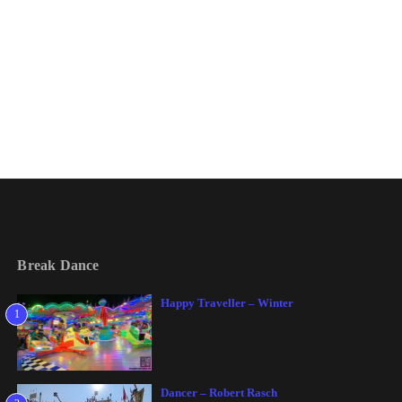
Break Dance
Happy Traveller – Winter
1
Dancer – Robert Rasch