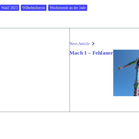
WadJ 2023
Wilhelmshaven
Wochenende an der Jade
Next Article
Mach 1 – Fehlauer