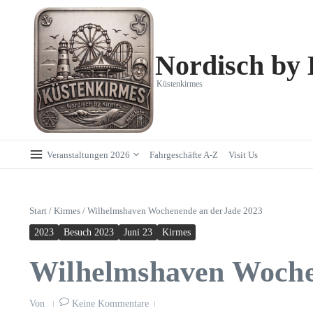
Zum Inhalt springen
Nordisch by
Küstenkirmes
Veranstaltungen 2026
Fahrgeschäfte A-Z
Visit Us
Start
/
Kirmes
/
Wilhelmshaven Wochenende an der Jade 2023
2023
Besuch 2023
Juni 23
Kirmes
Wilhelmshaven Woche
Von
Keine Kommentare