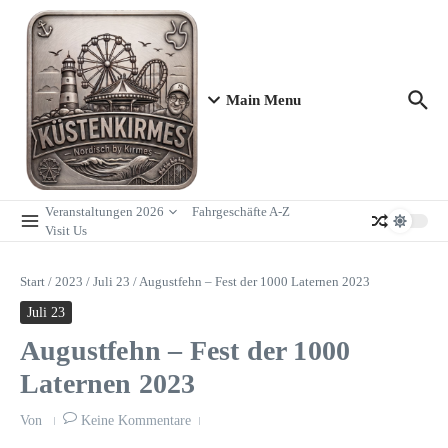
Zum Inhalt springen
Main Menu
Veranstaltungen 2026
Fahrgeschäfte A-Z
Visit Us
Start
/
2023
/
Juli 23
/
Augustfehn – Fest der 1000 Laternen 2023
Juli 23
Augustfehn – Fest der 1000
Laternen 2023
Von
Keine Kommentare