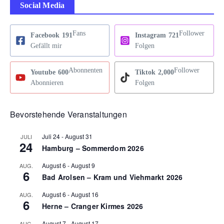
Social Media
Fans
Follower
Facebook
191
Instagram
721
Gefällt mir
Folgen
Abonnenten
Follower
Youtube
600
Tiktok
2,000
Abonnieren
Folgen
Bevorstehende Veranstaltungen
Juli 24
-
August 31
JULI
24
Hamburg – Sommerdom 2026
August 6
-
August 9
AUG.
6
Bad Arolsen – Kram und Viehmarkt 2026
August 6
-
August 16
AUG.
6
Herne – Cranger Kirmes 2026
August 7
-
August 17
AUG.