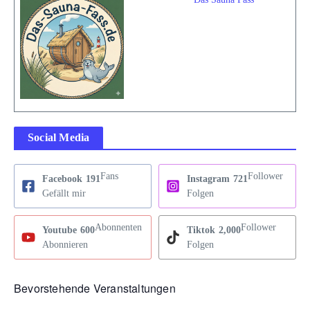
Social Media
Fans
Follower
Facebook
191
Instagram
721
Gefällt mir
Folgen
Abonnenten
Follower
Youtube
600
Tiktok
2,000
Abonnieren
Folgen
Bevorstehende Veranstaltungen