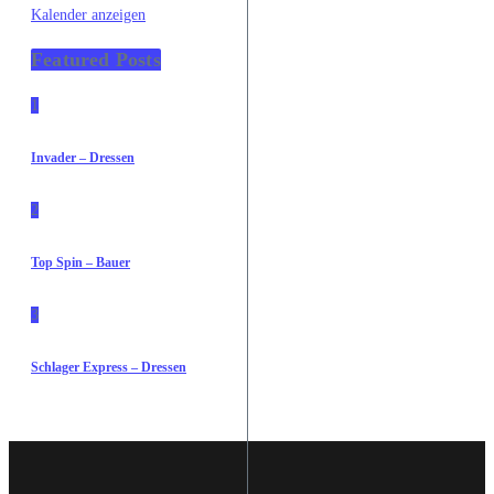
Kalender anzeigen
Featured Posts
1
Invader – Dressen
2
Top Spin – Bauer
3
Schlager Express – Dressen