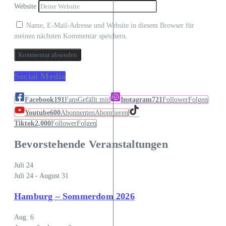
Website
Name, E-Mail-Adresse und Website in diesem Browser für
meinen nächsten Kommentar speichern.
Social Media
Facebook
191
Fans
Gefällt mir
Instagram
721
Follower
Folgen
Youtube
600
Abonnenten
Abonnieren
Tiktok
2,000
Follower
Folgen
Bevorstehende Veranstaltungen
Juli
24
Juli 24
-
August 31
Hamburg – Sommerdom 2026
Aug.
6