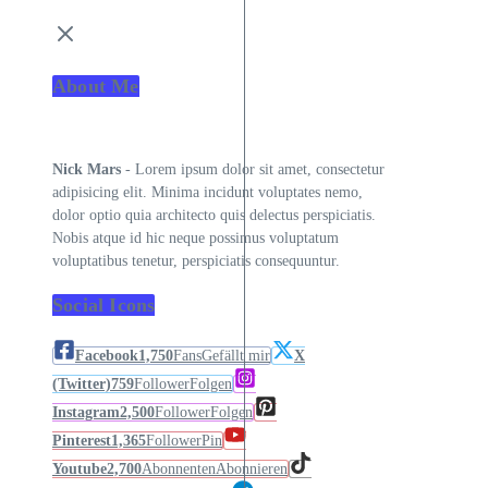
About Me
Nick Mars
- Lorem ipsum dolor sit amet, consectetur
adipisicing elit. Minima incidunt voluptates nemo,
dolor optio quia architecto quis delectus perspiciatis.
Nobis atque id hic neque possimus voluptatum
voluptatibus tenetur, perspiciatis consequuntur.
Social Icons
Facebook
1,750
Fans
Gefällt mir
X
(Twitter)
759
Follower
Folgen
Instagram
2,500
Follower
Folgen
Pinterest
1,365
Follower
Pin
Youtube
2,700
Abonnenten
Abonnieren