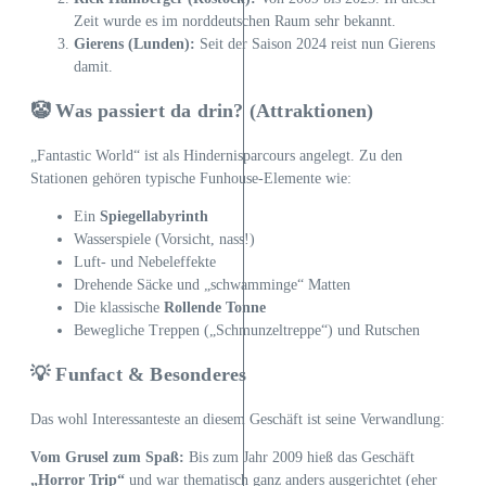
Zeit wurde es im norddeutschen Raum sehr bekannt.
Gierens (Lunden):
Seit der Saison 2024 reist nun Gierens
damit.
🤡 Was passiert da drin? (Attraktionen)
„Fantastic World“ ist als Hindernisparcours angelegt. Zu den
Stationen gehören typische Funhouse-Elemente wie:
Ein
Spiegellabyrinth
Wasserspiele (Vorsicht, nass!)
Luft- und Nebeleffekte
Drehende Säcke und „schwamminge“ Matten
Die klassische
Rollende Tonne
Bewegliche Treppen („Schmunzeltreppe“) und Rutschen
💡 Funfact & Besonderes
Das wohl Interessanteste an diesem Geschäft ist seine Verwandlung:
Vom Grusel zum Spaß:
Bis zum Jahr 2009 hieß das Geschäft
„Horror Trip“
und war thematisch ganz anders ausgerichtet (eher