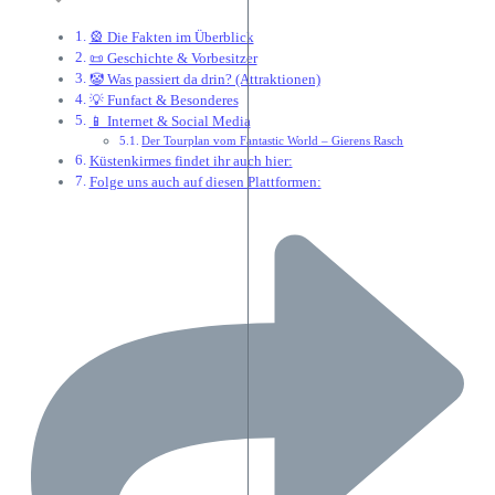
🎡 Die Fakten im Überblick
📜 Geschichte & Vorbesitzer
🤡 Was passiert da drin? (Attraktionen)
💡 Funfact & Besonderes
📱 Internet & Social Media
Der Tourplan vom Fantastic World – Gierens Rasch
Küstenkirmes findet ihr auch hier:
Folge uns auch auf diesen Plattformen: