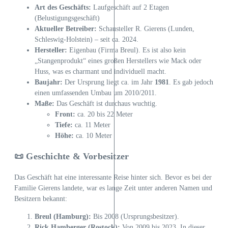
Art des Geschäfts:
Laufgeschäft auf 2 Etagen
(Belustigungsgeschäft)
Aktueller Betreiber:
Schausteller R. Gierens (Lunden,
Schleswig-Holstein) – seit ca. 2024.
Hersteller:
Eigenbau (Firma Breul). Es ist also kein
„Stangenprodukt“ eines großen Herstellers wie Mack oder
Huss, was es charmant und individuell macht.
Baujahr:
Der Ursprung liegt ca. im Jahr
1981
. Es gab jedoch
einen umfassenden Umbau um 2010/2011.
Maße:
Das Geschäft ist durchaus wuchtig.
Front:
ca. 20 bis 22 Meter
Tiefe:
ca. 11 Meter
Höhe:
ca. 10 Meter
📜 Geschichte & Vorbesitzer
Das Geschäft hat eine interessante Reise hinter sich. Bevor es bei der
Familie Gierens landete, war es lange Zeit unter anderen Namen und
Besitzern bekannt:
Breul (Hamburg):
Bis 2008 (Ursprungsbesitzer).
Rick Hamberger (Rostock):
Von 2009 bis 2023. In dieser